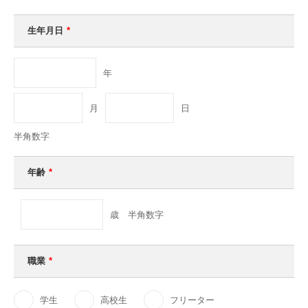
生年月日
*
年
月
日
半角数字
年齢
*
歳 半角数字
職業
*
学生
高校生
フリーター