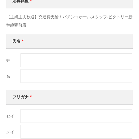
応募職種
*
【主婦主夫歓迎】交通費支給！パチンコホールスタッフ-ビクトリー新
幹線駅前店
氏名
*
姓
名
フリガナ
*
セイ
メイ