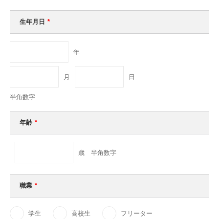
生年月日
*
年
月
日
半角数字
年齢
*
歳 半角数字
職業
*
学生
高校生
フリーター