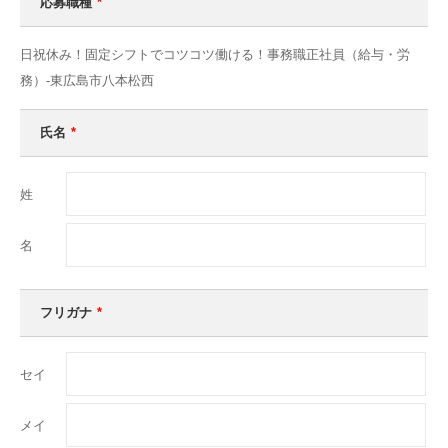
応募職種
*
日祝休み！固定シフトでコツコツ働ける！事務職正社員（給与・労
務）-東広島市八本松西
氏名
*
姓
名
フリガナ
*
セイ
メイ